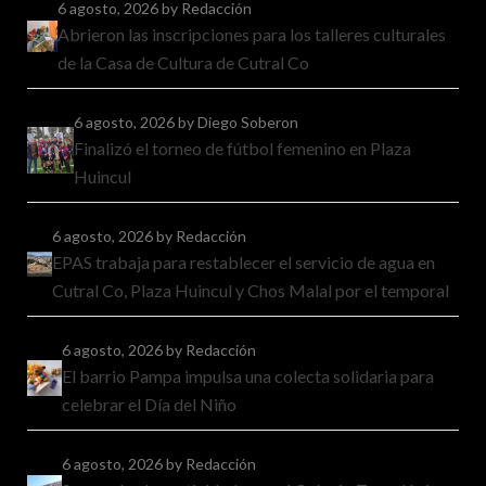
6 agosto, 2026
by Redacción
Abrieron las inscripciones para los talleres culturales
de la Casa de Cultura de Cutral Co
6 agosto, 2026
by Diego Soberon
Finalizó el torneo de fútbol femenino en Plaza
Huincul
6 agosto, 2026
by Redacción
EPAS trabaja para restablecer el servicio de agua en
Cutral Co, Plaza Huincul y Chos Malal por el temporal
6 agosto, 2026
by Redacción
El barrio Pampa impulsa una colecta solidaria para
celebrar el Día del Niño
6 agosto, 2026
by Redacción