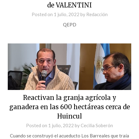
de VALENTINI
Posted on
1 julio, 2022
by
Redacción
QEPD
Reactivan la granja agrícola y
ganadera en las 600 hectáreas cerca de
Huincul
Posted on
1 julio, 2022
by
Cecilia Soberón
Cuando se construyó el acueducto Los Barreales que traía