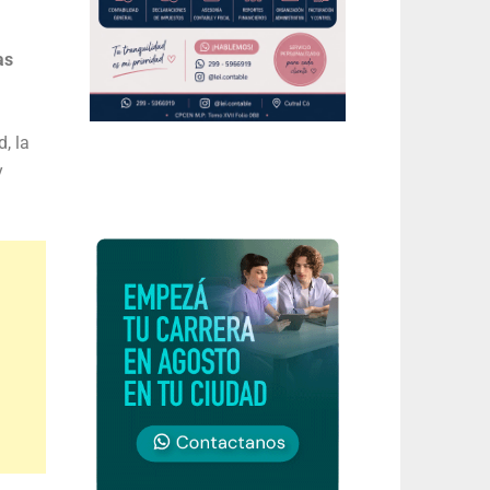
as
, la
y