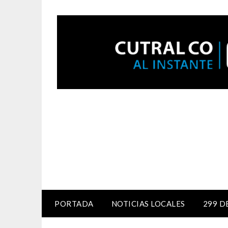
PORTADA
NOTICIAS LOCALES
299 D