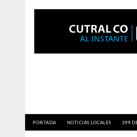
PORTADA
NOTICIAS LOCALES
299 D