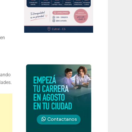
 en
zando
dades.