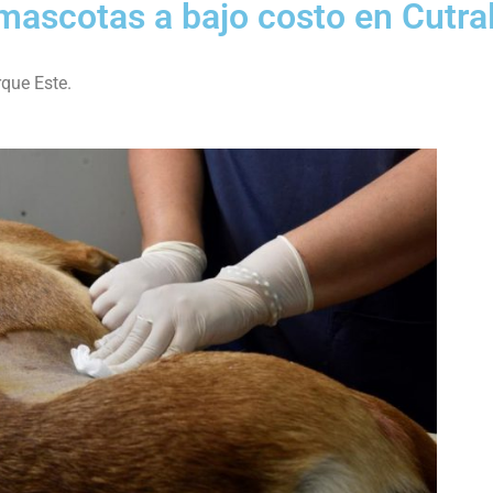
mascotas a bajo costo en Cutra
rque Este.