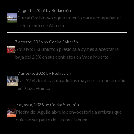
7 agosto, 2026
by Redacción
Cutral Co: Nuevo equipamiento para acompañar el
crecimiento de Alianza
7 agosto, 2026
by Cecilia Soberón
Abusivo: Halliburton presiona a pymes a aceptar la
baja del 23% en sus contratos en Vaca Muerta
7 agosto, 2026
by Redacción
Las 32 viviendas para adultos mayores se construirán
en Plaza Huincul
7 agosto, 2026
by Cecilia Soberón
Piedra del Águila abre la convocatoria a artistas que
quieran ser parte del Tremn Tahuen