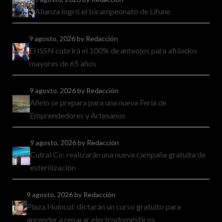
Alianza logró el bicampeonato de Lifune
9 agosto, 2026
by Redacción
El ISSN cubrirá el 100% de anteojos para afiliados
mayores de 65 años
9 agosto, 2026
by Redacción
Añelo se prepara para una nueva Feria de
Emprendedores y Artesanos
9 agosto, 2026
by Redacción
Cutral Co: realizarán una nueva campaña gratuita de
esterilización
9 agosto, 2026
by Redacción
Plaza Huincul: dictarán un curso gratuito para
aprender a reparar electrodomésticos