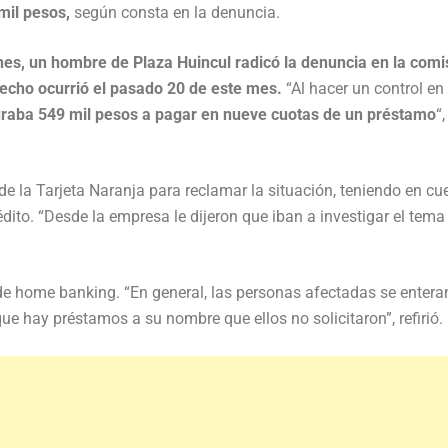
 mil pesos,
según consta en la denuncia.
nes, un hombre de Plaza Huincul radicó la denuncia en la comi
l hecho ocurrió el pasado 20 de este mes.
“Al hacer un control en 
uraba 549 mil pesos a pagar en nueve cuotas de un préstamo
“,
l de la Tarjeta Naranja para reclamar la situación, teniendo en cu
dito. “Desde la empresa le dijeron que iban a investigar el tema
 de home banking. “En general, las personas afectadas se entera
 hay préstamos a su nombre que ellos no solicitaron”, refirió.