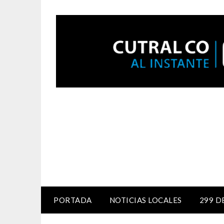
PORTADA
NOTICIAS LOCALES
299 D