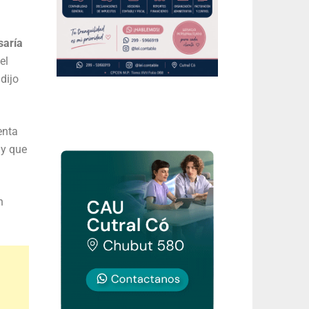
saría
el
 dijo
enta
 y que
n