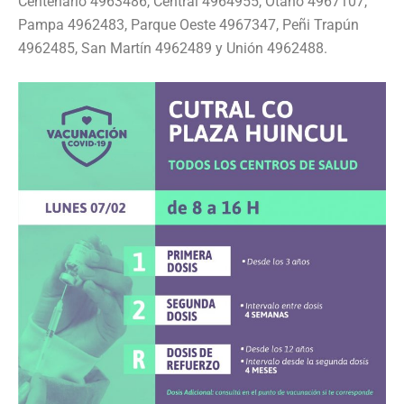
Centenario 4963486, Central 4964955, Otaño 4967107,
Pampa 4962483, Parque Oeste 4967347, Peñi Trapún
4962485, San Martín 4962489 y Unión 4962488.