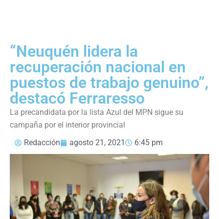
“Neuquén lidera la
recuperación nacional en
puestos de trabajo genuino”,
destacó Ferraresso
La precandidata por la lista Azul del MPN sigue su
campaña por el interior provincial
Redacción
agosto 21, 2021
6:45 pm