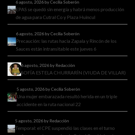
6 agosto, 2026
by Cecilia Soberón
EPAS se quedó sin energía y habrá menos producción
de agua para Cutral Co y Plaza Huincul
6 agosto, 2026
by Cecilia Soberón
Precaución: las rutas hacia Zapala y Rincón de los
Sauces están intransitable este jueves 6
6 agosto, 2026
by Redacción
SOFÍA ESTELA CHURRARÍN (VIUDA DE VILLAR)
5 agosto, 2026
by Cecilia Soberón
Una mujer embarazada resultó herida en un triple
accidente en la ruta nacional 22
5 agosto, 2026
by Redacción
Temporal: el CPE suspendió las clases en el turno