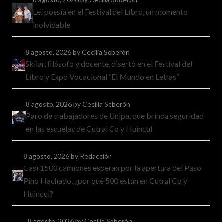
Leí poesía en el Festival del Libro, un momento
inolvidable
8 agosto, 2026
by Cecilia Soberón
Skliar, filósofo y docente, disertó en el Festival del
Libro y Expo Vocacional “El Mundo en Letras”
8 agosto, 2026
by Cecilia Soberón
Paro de trabajadores de Unipa, que brinda seguridad
en las escuelas de Cutral Co y Huincul
8 agosto, 2026
by Redacción
Casi 1500 camiones esperan por la apertura del Paso
Pino Hachado, ¿por qué 500 están en Cutral Co y
Huincul?
8 agosto, 2026
by Cecilia Soberón