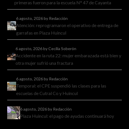
primeras fueron para la escuela N° 47 de Cayanta
6 agosto, 2026
by Redacción
Atención: reprogramaron el operativo de entrega de
garrafas en Plaza Huincul
6 agosto, 2026
by Cecilia Soberón
Accidente en la ruta 22: mujer embarazada está bien y
otra mujer sufrió una fractura
6 agosto, 2026
by Redacción
Temporal: el CPE suspendió las clases para las
escuelas de Cutral Co y Huincul
6 agosto, 2026
by Redacción
Plaza Huincul: el pago de ayudas continuará hoy