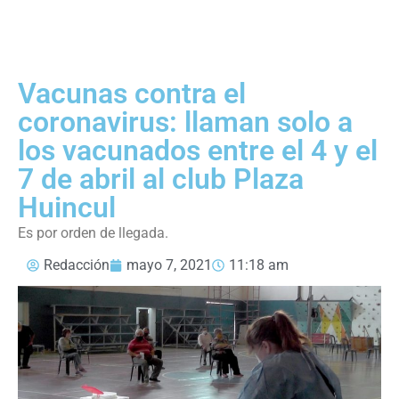
Vacunas contra el
coronavirus: llaman solo a
los vacunados entre el 4 y el
7 de abril al club Plaza
Huincul
Es por orden de llegada.
Redacción
mayo 7, 2021
11:18 am