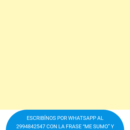
ESCRIBÍNOS POR WHATSAPP AL
2994842547 CON LA FRASE “ME SUMO” Y