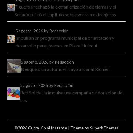
Figueroa rechazó la extranjerización de tierras y el
Senado retiró el capítulo sobre venta a extranjeros
5 agosto, 2026
by Redacción
Impulsan un programa municipal de orientación y
desarrollo para jóvenes en Plaza Huincul
5 agosto, 2026
by Redacción
Neuquén: un automóvil cayó al canal Richieri
5 agosto, 2026
by Redacción
Red Solidaria impulsa una campaña de donación de
lana
©2026 Cutral Co al Instante
| Theme by
SuperbThemes