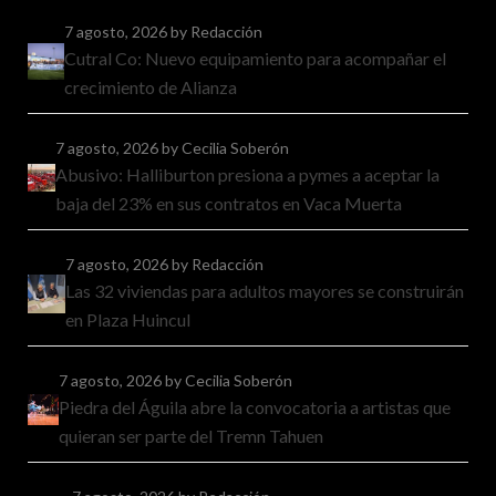
7 agosto, 2026
by Redacción
Cutral Co: Nuevo equipamiento para acompañar el
crecimiento de Alianza
7 agosto, 2026
by Cecilia Soberón
Abusivo: Halliburton presiona a pymes a aceptar la
baja del 23% en sus contratos en Vaca Muerta
7 agosto, 2026
by Redacción
Las 32 viviendas para adultos mayores se construirán
en Plaza Huincul
7 agosto, 2026
by Cecilia Soberón
Piedra del Águila abre la convocatoria a artistas que
quieran ser parte del Tremn Tahuen