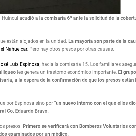
a Huincul
acudió a la comisaría 6º ante la solicitud de la cobert
 que están alojados en la unidad.
La mayoría son parte de la ca
iel Nahuelcar
. Pero hay otros presos por otras causas.
José Luis Espinosa
, hacia la comisaría 15. Los familiares asegu
lliqueo
les genera un trastorno económico importante.
El grupo
isaría, a la espera de la confirmación de que los presos están 
fue por Espinosa sino por
“un nuevo interno con el que ellos di
tral Co, Eduardo Bravo.
los presos.
Primero se verificará con Bomberos Voluntarios co
todos examinados por un médico.