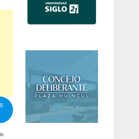
IS
de