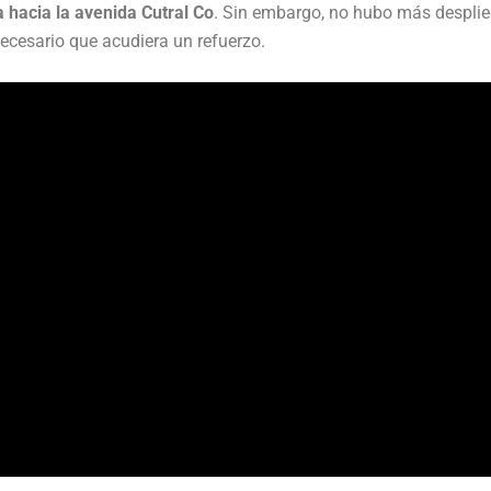
a hacia la avenida Cutral Co
. Sin embargo, no hubo más desplie
ecesario que acudiera un refuerzo.