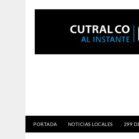
PORTADA
NOTICIAS LOCALES
299 D