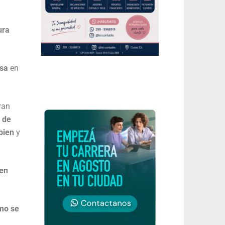
ura
usa
en
ran
 de
bien
y
cen
mo se