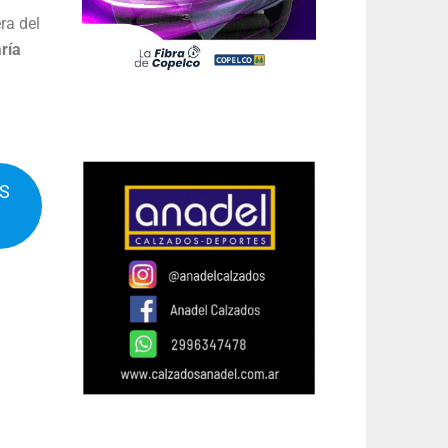
ra del
ría
IS