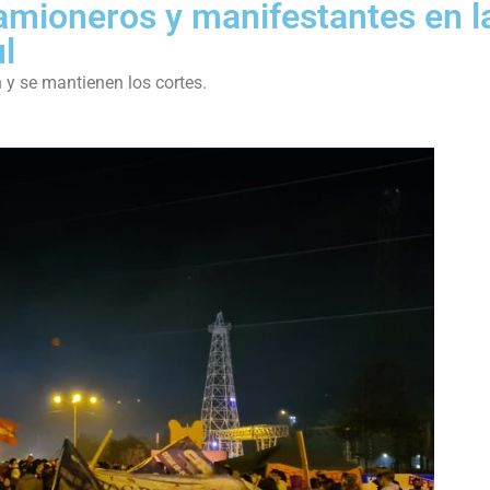
camioneros y manifestantes en l
l
y se mantienen los cortes.