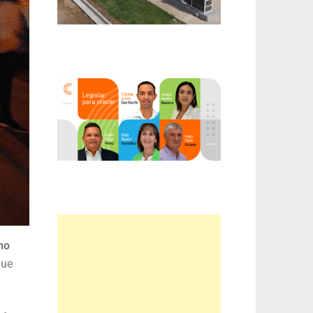
no
que