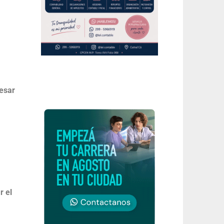
resar
r el