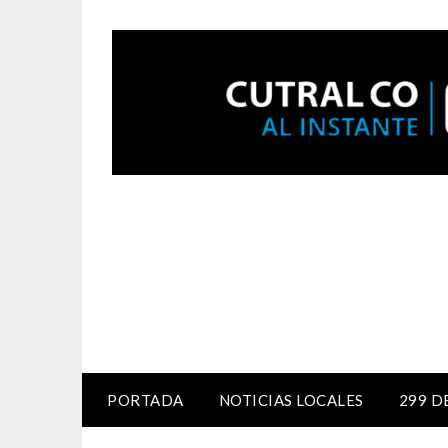
PORTADA
NOTICIAS LOCALES
299 D