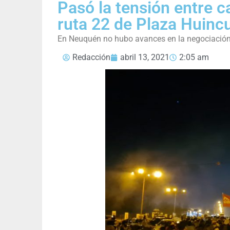
Pasó la tensión entre 
ruta 22 de Plaza Huincu
En Neuquén no hubo avances en la negociación 
Redacción
abril 13, 2021
2:05 am