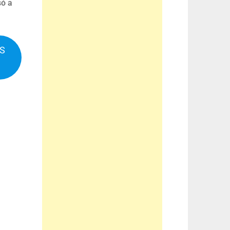
só a
IS