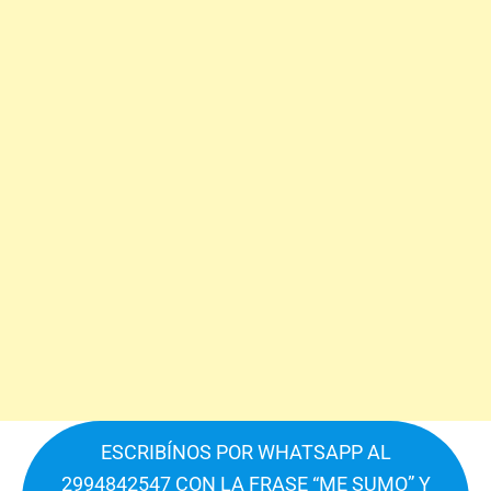
ESCRIBÍNOS POR WHATSAPP AL
2994842547 CON LA FRASE “ME SUMO” Y