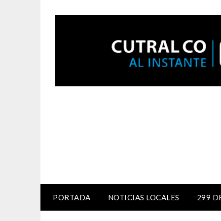
PORTADA
NOTICIAS LOCALES
299 D