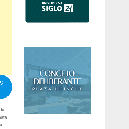
IS
 la
esta
na