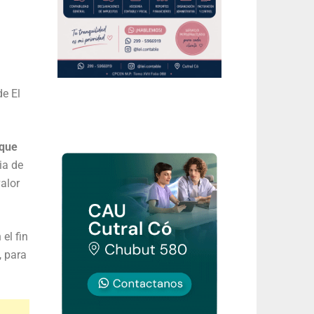
de El
sque
ia de
alor
 el fin
, para