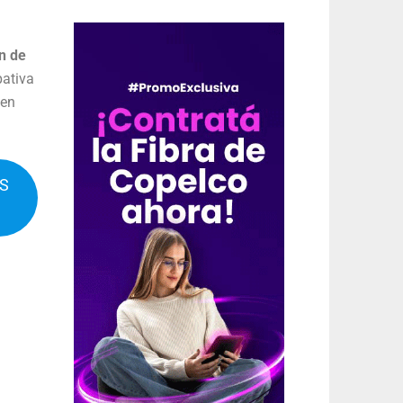
n de
pativa
 en
IS