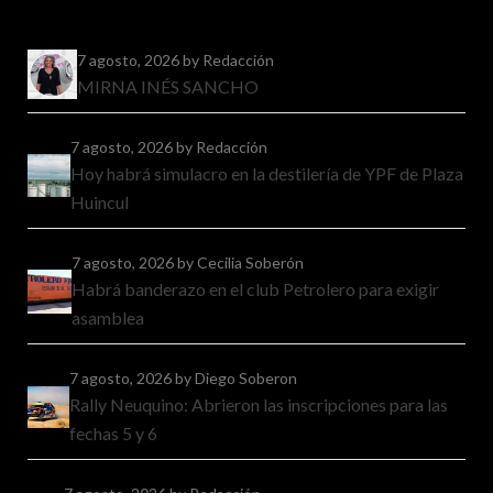
7 agosto, 2026
by Redacción
MIRNA INÉS SANCHO
7 agosto, 2026
by Redacción
Hoy habrá simulacro en la destilería de YPF de Plaza
Huincul
7 agosto, 2026
by Cecilia Soberón
Habrá banderazo en el club Petrolero para exigir
asamblea
7 agosto, 2026
by Diego Soberon
Rally Neuquino: Abrieron las inscripciones para las
fechas 5 y 6