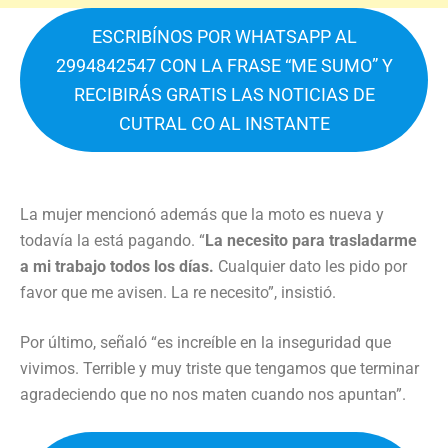
ESCRIBÍNOS POR WHATSAPP AL
2994842547 CON LA FRASE “ME SUMO” Y
RECIBIRÁS GRATIS LAS NOTICIAS DE
CUTRAL CO AL INSTANTE
La mujer mencionó además que la moto es nueva y
todavía la está pagando. “
La necesito para trasladarme
a mi trabajo todos los días.
Cualquier dato les pido por
favor que me avisen. La re necesito”, insistió.
Por último, señaló “es increíble en la inseguridad que
vivimos. Terrible y muy triste que tengamos que terminar
agradeciendo que no nos maten cuando nos apuntan”.