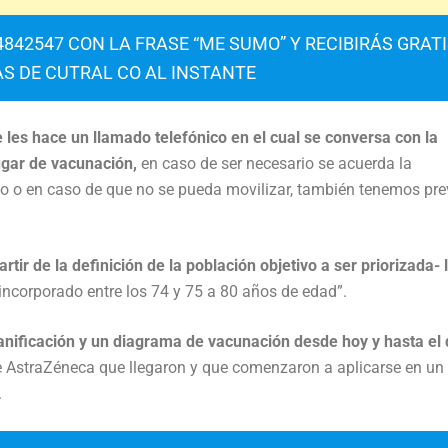
842547 CON LA FRASE “ME SUMO” Y RECIBIRÁS GRAT
AS DE CUTRAL CO AL INSTANTE
 les hace un llamado telefónico en el cual se conversa con la
ugar de vacunación,
en caso de ser necesario se acuerda la
ado o en caso de que no se pueda movilizar, también tenemos pre
ir de la definición de la población objetivo a ser priorizada- 
ncorporado entre los 74 y 75 a 80 años de edad”.
anificación y un diagrama de vacunación desde hoy y hasta el 
de AstraZéneca que llegaron y que comenzaron a aplicarse en un
.