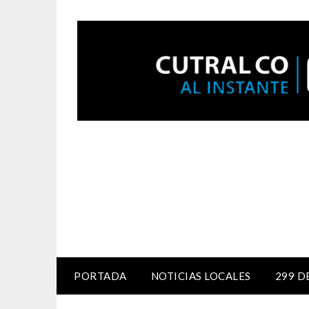
PORTADA
NOTICIAS LOCALES
299 D