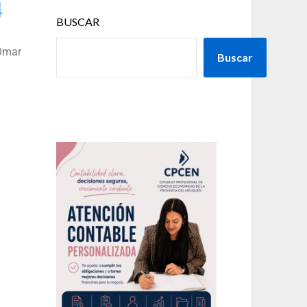
4
BUSCAR
 Omar
Buscar