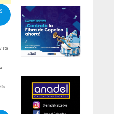
IS
vista
la
día