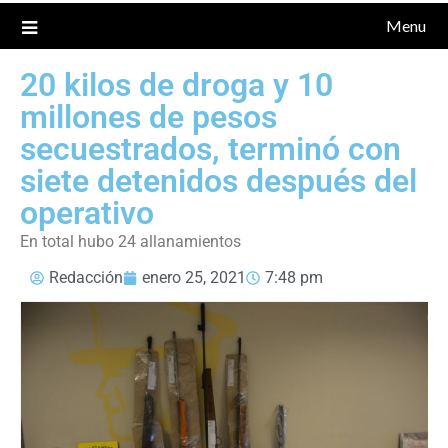
Menu
20 kilos de droga y 10
millones de pesos
secuestrados, terminó con
siete detenidos después del
operativo
En total hubo 24 allanamientos
Redacción
enero 25, 2021
7:48 pm