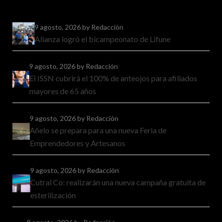
9 agosto, 2026
by Redacción
Alianza logró el bicampeonato de Lifune
9 agosto, 2026
by Redacción
El ISSN cubrirá el 100% de anteojos para afiliados
mayores de 65 años
9 agosto, 2026
by Redacción
Añelo se prepara para una nueva Feria de
Emprendedores y Artesanos
9 agosto, 2026
by Redacción
Cutral Co: realizarán una nueva campaña gratuita de
esterilización