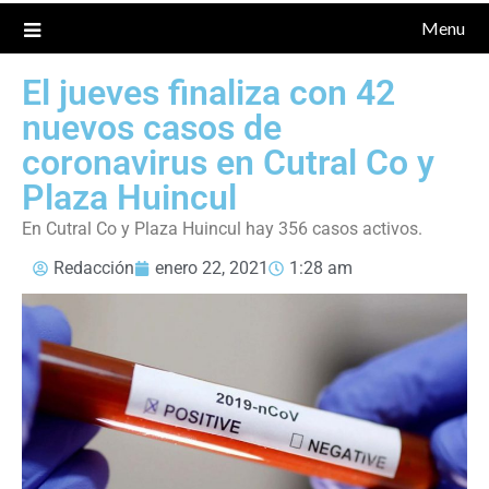
Menu
El jueves finaliza con 42
nuevos casos de
coronavirus en Cutral Co y
Plaza Huincul
En Cutral Co y Plaza Huincul hay 356 casos activos.
Redacción
enero 22, 2021
1:28 am