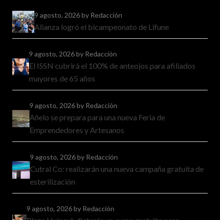
9 agosto, 2026
by Redacción
Alianza logró el bicampeonato de Lifune
9 agosto, 2026
by Redacción
El ISSN cubrirá el 100% de anteojos para afiliados
mayores de 65 años
9 agosto, 2026
by Redacción
Añelo se prepara para una nueva Feria de
Emprendedores y Artesanos
9 agosto, 2026
by Redacción
Cutral Co: realizarán una nueva campaña gratuita de
esterilización
9 agosto, 2026
by Redacción