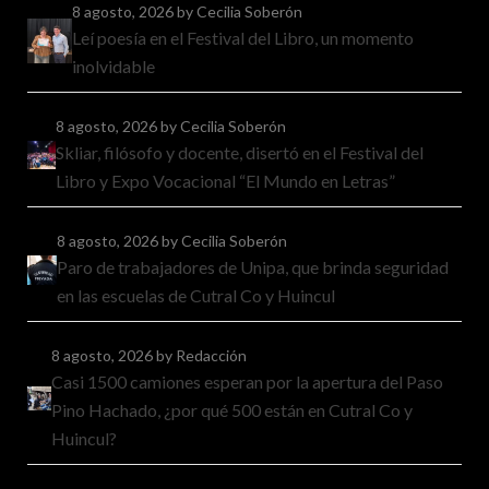
8 agosto, 2026
by Cecilia Soberón
Leí poesía en el Festival del Libro, un momento
inolvidable
8 agosto, 2026
by Cecilia Soberón
Skliar, filósofo y docente, disertó en el Festival del
Libro y Expo Vocacional “El Mundo en Letras”
8 agosto, 2026
by Cecilia Soberón
Paro de trabajadores de Unipa, que brinda seguridad
en las escuelas de Cutral Co y Huincul
8 agosto, 2026
by Redacción
Casi 1500 camiones esperan por la apertura del Paso
Pino Hachado, ¿por qué 500 están en Cutral Co y
Huincul?