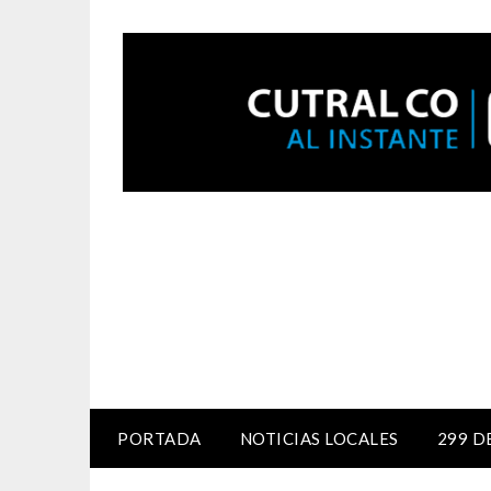
PORTADA
NOTICIAS LOCALES
299 D