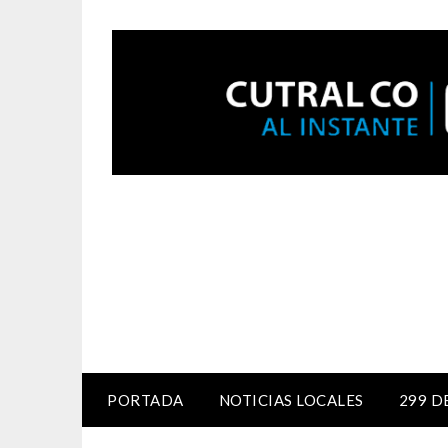
PORTADA
NOTICIAS LOCALES
299 D