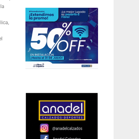
 la
lica,
el