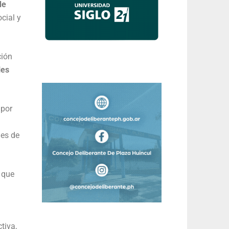
de
cial y
ción
les
 por
mes de
a que
tiva,