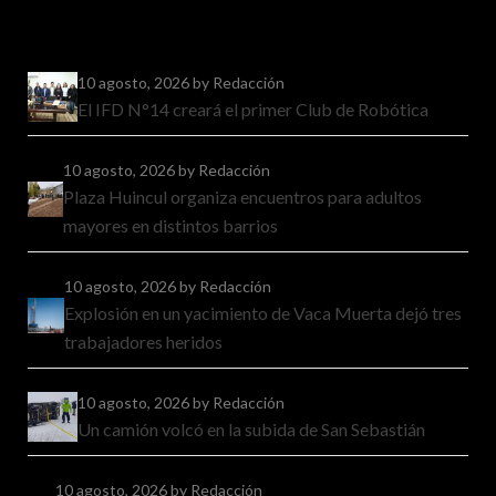
10 agosto, 2026
by Redacción
El IFD N°14 creará el primer Club de Robótica
10 agosto, 2026
by Redacción
Plaza Huincul organiza encuentros para adultos
mayores en distintos barrios
10 agosto, 2026
by Redacción
Explosión en un yacimiento de Vaca Muerta dejó tres
trabajadores heridos
10 agosto, 2026
by Redacción
Un camión volcó en la subida de San Sebastián
10 agosto, 2026
by Redacción