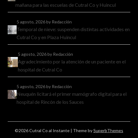
mañana para las escuelas de Cutral Co y Huincul
5 agosto, 2026
by Redacción
Temporal de nieve: suspenden distintas actividades en
Cutral Co y en Plaza Huincul
5 agosto, 2026
by Redacción
Agradecimiento por la atención de un paciente en el
hospital de Cutral Co
5 agosto, 2026
by Redacción
Neuquén licitará el primer mamógrafo digital para el
hospital de Rincón de los Sauces
©2026 Cutral Co al Instante
| Theme by
SuperbThemes