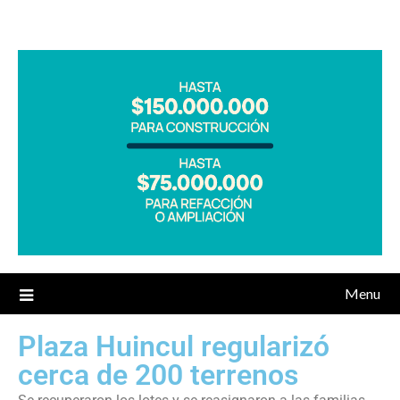
Menu
Plaza Huincul regularizó
cerca de 200 terrenos