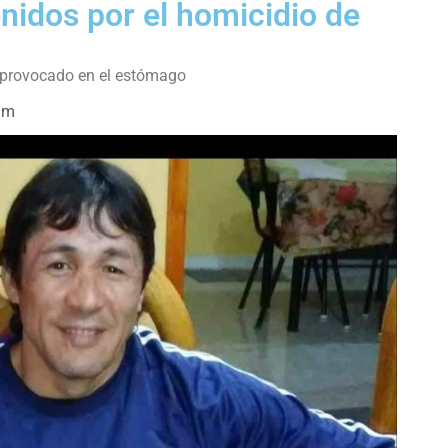
nidos por el homicidio de
e provocado en el estómago
am