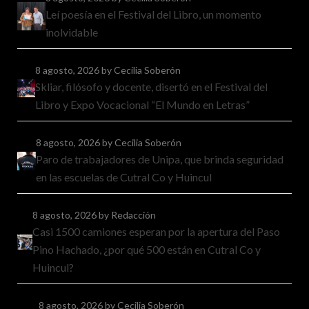
Leí poesía en el Festival del Libro, un momento
inolvidable
8 agosto, 2026
by Cecilia Soberón
Skliar, filósofo y docente, disertó en el Festival del
Libro y Expo Vocacional “El Mundo en Letras”
8 agosto, 2026
by Cecilia Soberón
Paro de trabajadores de Unipa, que brinda seguridad
en las escuelas de Cutral Co y Huincul
8 agosto, 2026
by Redacción
Casi 1500 camiones esperan por la apertura del Paso
Pino Hachado, ¿por qué 500 están en Cutral Co y
Huincul?
8 agosto, 2026
by Cecilia Soberón