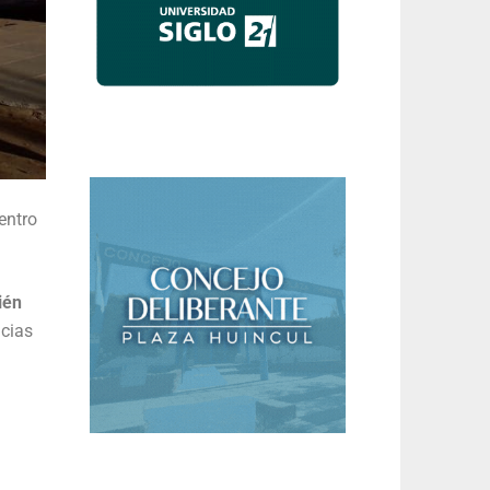
entro
ién
ncias