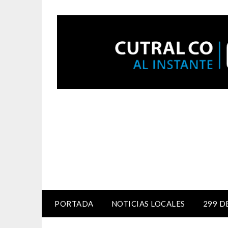
PORTADA
NOTICIAS LOCALES
299 D