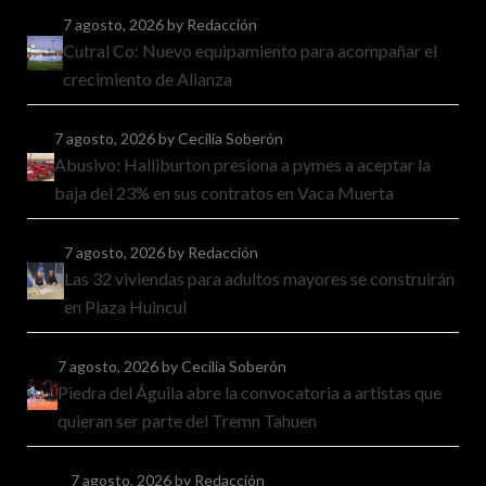
7 agosto, 2026
by Redacción
Cutral Co: Nuevo equipamiento para acompañar el
crecimiento de Alianza
7 agosto, 2026
by Cecilia Soberón
Abusivo: Halliburton presiona a pymes a aceptar la
baja del 23% en sus contratos en Vaca Muerta
7 agosto, 2026
by Redacción
Las 32 viviendas para adultos mayores se construirán
en Plaza Huincul
7 agosto, 2026
by Cecilia Soberón
Piedra del Águila abre la convocatoria a artistas que
quieran ser parte del Tremn Tahuen
7 agosto, 2026
by Redacción