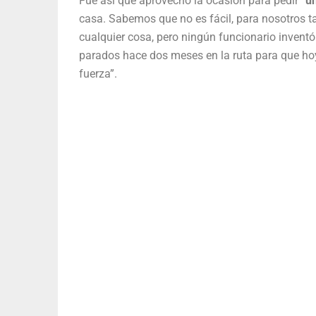
Fue así que aprovechó la ocasión para pedir
“u
casa. Sabemos que no es fácil, para nosotros ta
cualquier cosa, pero ningún funcionario invent
parados hace dos meses en la ruta para que ho
fuerza”.