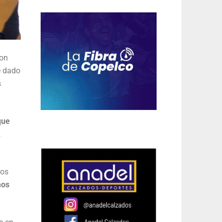
ron
e dado
s
que
.
mos
mos