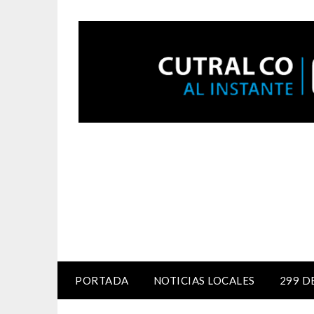
PORTADA
NOTICIAS LOCALES
299 D