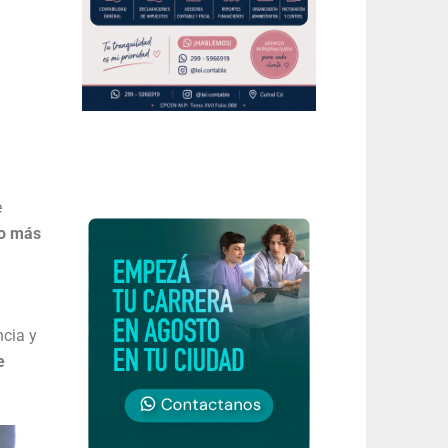
e
co más
ncia y
e