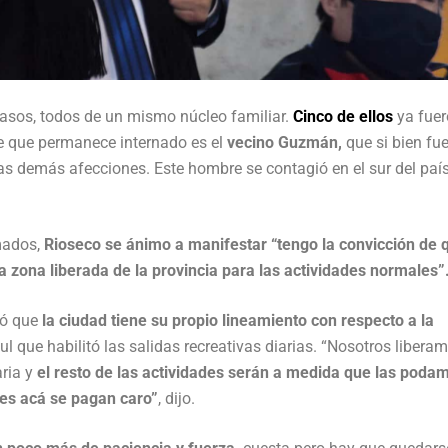
casos, todos de un mismo núcleo familiar.
Cinco de ellos
ya fue
te que permanece internado es el
vecino Guzmán,
que si bien fu
as demás afecciones. Este hombre se contagió en el sur del paí
mados,
Rioseco se ánimo a manifestar “tengo la convicción de 
a zona liberada de la provincia para las actividades normales”
mó que
la ciudad tiene su propio lineamiento con respecto a la
ul que habilitó las salidas recreativas diarias. “Nosotros libera
aria y
el resto de las actividades serán a medida que las poda
res acá se pagan caro”
, dijo.