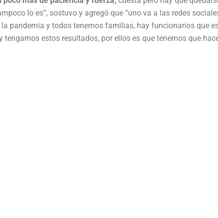
n poco más de paciencia y fuerza,
cuesta pero hay que quedars
mpoco lo es”, sostuvo y agregó que “uno va a las redes sociales
ó la pandemia y todos tenemos familias, hay funcionarios que e
y tengamos estos resultados, por ellos es que tenemos que hac