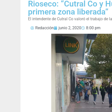
Rioseco: “Cutral Co y H
primera zona liberada”
El intendente de Cutral Co valoró el trabajo d
Redacción
junio 2, 2020
8:00 pm