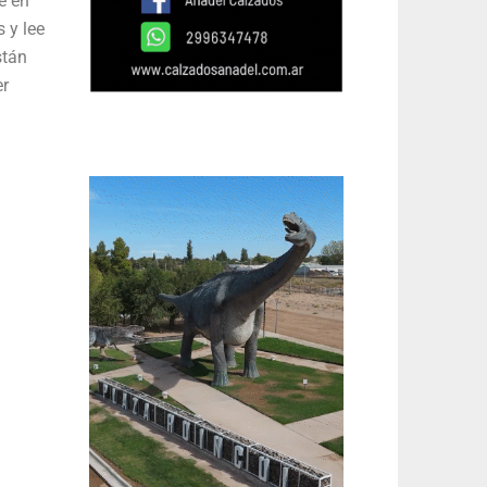
e en
 y lee
stán
er