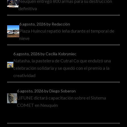
Neuquén entregó 800 armas para su destrucción
definitiva
6 agosto, 2026
by Redacción
Plaza Huincul repatió leña durante el temporal de
nieve
6 agosto, 2026
by Cecilia Kobryniec
Natasha, la pastelera de Cutral Co que endulzó una
celebración solidaria y se quedó con el premio a la
creatividad
6 agosto, 2026
by Diego Soberon
LIFUNE dictará capacitación sobre el Sistema
COMET en Neuquén