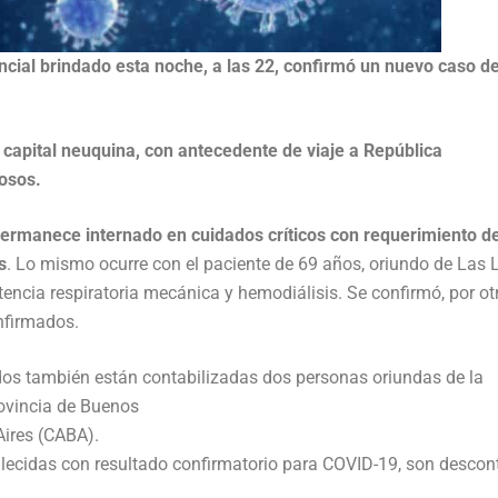
cial brindado esta noche, a las 22, confirmó un nuevo caso d
 capital neuquina, con antecedente de viaje a República
hosos.
permanece internado en cuidados críticos con requerimiento d
s
. Lo mismo ocurre con el paciente de 69 años, oriundo de Las L
tencia respiratoria mecánica y hemodiálisis. Se confirmó, por ot
onfirmados.
dos también están contabilizadas dos personas oriundas de la
rovincia de Buenos
Aires (CABA).
allecidas con resultado confirmatorio para COVID-19, son desco