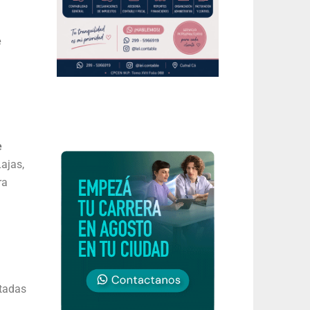
e
e
ajas,
ra
ntadas