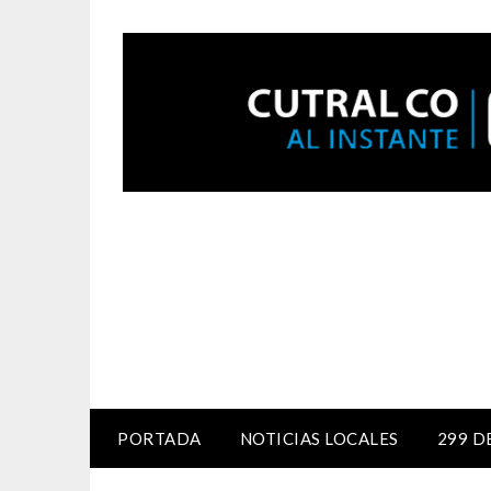
PORTADA
NOTICIAS LOCALES
299 D