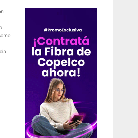
on
o
 como
cia