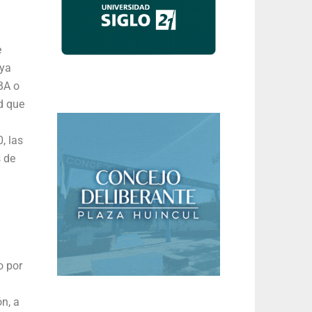
e
aya
BA o
d que
, las
s de
o por
n, a