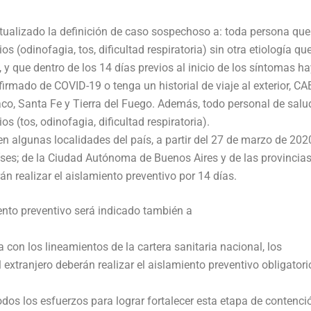
tualizado la definición de caso sospechoso a: toda persona que
s (odinofagia, tos, dificultad respiratoria) sin otra etiología qu
 y que dentro de los 14 días previos al inicio de los síntomas h
rmado de COVID-19 o tenga un historial de viaje al exterior, CA
aco, Santa Fe y Tierra del Fuego. Además, todo personal de salu
s (tos, odinofagia, dificultad respiratoria).
n algunas localidades del país, a partir del 27 de marzo de 2020
ses; de la Ciudad Autónoma de Buenos Aires y de las provincia
n realizar el aislamiento preventivo por 14 días.
ento preventivo será indicado también a
a con los lineamientos de la cartera sanitaria nacional, los
extranjero deberán realizar el aislamiento preventivo obligatori
dos los esfuerzos para lograr fortalecer esta etapa de contenció