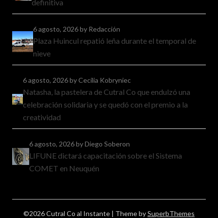
definitiva
6 agosto, 2026
by Redacción
Plaza Huincul repatió leña durante el temporal de
nieve
6 agosto, 2026
by Cecilia Kobryniec
Natasha, la pastelera de Cutral Co que endulzó una
celebración solidaria y se quedó con el premio a la
creatividad
6 agosto, 2026
by Diego Soberon
LIFUNE dictará capacitación sobre el Sistema
COMET en Neuquén
©2026 Cutral Co al Instante
| Theme by
SuperbThemes