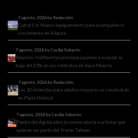
7 agosto, 2026
by Redacción
Cutral Co: Nuevo equipamiento para acompañar el
crecimiento de Alianza
7 agosto, 2026
by Cecilia Soberón
Abusivo: Halliburton presiona a pymes a aceptar la
baja del 23% en sus contratos en Vaca Muerta
7 agosto, 2026
by Redacción
Las 32 viviendas para adultos mayores se construirán
en Plaza Huincul
7 agosto, 2026
by Cecilia Soberón
Piedra del Águila abre la convocatoria a artistas que
quieran ser parte del Tremn Tahuen