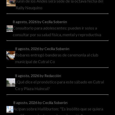
Junín de los Andes será sede de la octava fecha del
Rally Neuquino
8 agosto, 2026
by Cecilia Soberón
Consultorio para adolescentes: pueden ir solos a
consultar por su salud física, mental y reproductiva
8 agosto, 2026
by Cecilia Soberón
Tobares entregó banderas de ceremonia al club
municipal de Cutral Co
8 agosto, 2026
by Redacción
¿Qué dice el pronóstico para este sábado en Cutral
Co y Plaza Huincul?
8 agosto, 2026
by Cecilia Soberón
Acipan sobre Halliburton: "Es insólito que se quiera