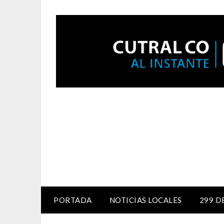
PORTADA
NOTICIAS LOCALES
299 D