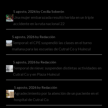
5 agosto, 2026
by Cecilia Soberón
Una mujer embarazada resultó herida en un triple
accidente en la ruta nacional 22
5 agosto, 2026
by Redacción
Temporal: el CPE suspendió las clases en el turno
mañana para las escuelas de Cutral Co y Huincul
5 agosto, 2026
by Redacción
Temporal de nieve: suspenden distintas actividades en
Cutral Co y en Plaza Huincul
5 agosto, 2026
by Redacción
Agradecimiento por la atención de un paciente en el
hospital de Cutral Co