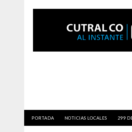
PORTADA
NOTICIAS LOCALES
299 D