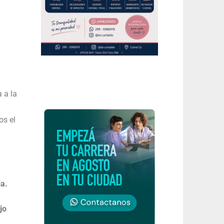
 a la
os el
ia.
jo