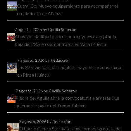
Cutral Co: Nuevo equipamiento para acompañar el
crecimiento de Alianza
7 agosto, 2026
by Cecilia Soberón
Abusivo: Halliburton presiona a pymes a aceptar la
baja del 23% en sus contratos en Vaca Muerta
7 agosto, 2026
by Redacción
Las 32 viviendas para adultos mayores se construirán
en Plaza Huincul
7 agosto, 2026
by Cecilia Soberón
Piedra del Águila abre la convocatoria a artistas que
quieran ser parte del Tremn Tahuen
7 agosto, 2026
by Redacción
El barrio Centro Sur invita a una jornada gratuita de