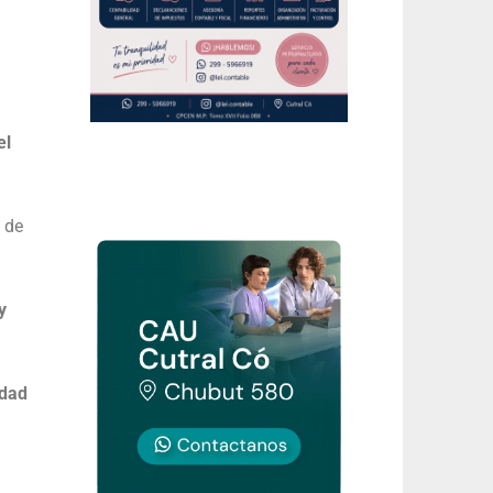
el
o de
y
udad