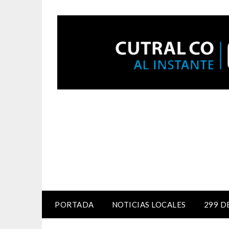
PORTADA
NOTICIAS LOCALES
299 D