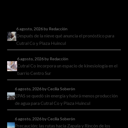
6 agosto, 2026
by Redacción
Después de la nieve qué anuncia el pronóstico para
Cutral Co y Plaza Huincul
6 agosto, 2026
by Redacción
Cutral Co incorpora un espacio de kinesiología en el
barrio Centro Sur
6 agosto, 2026
by Cecilia Soberón
EPAS se quedó sin energía y habrá menos producción
de agua para Cutral Co y Plaza Huincul
6 agosto, 2026
by Cecilia Soberón
Precaución: las rutas hacia Zapala y Rincón de los