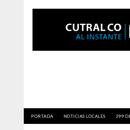
PORTADA
NOTICIAS LOCALES
299 D