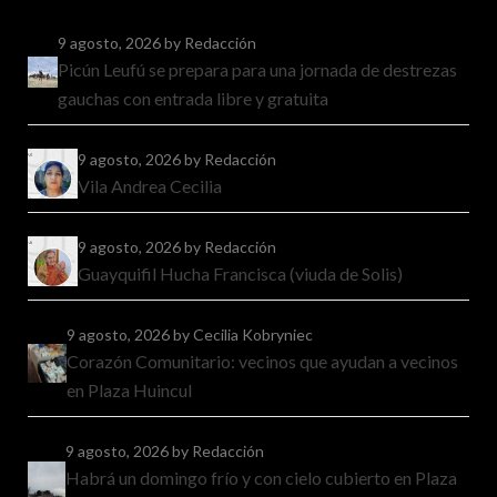
9 agosto, 2026
by Redacción
Picún Leufú se prepara para una jornada de destrezas
gauchas con entrada libre y gratuita
9 agosto, 2026
by Redacción
Vila Andrea Cecilia
9 agosto, 2026
by Redacción
Guayquifil Hucha Francisca (viuda de Solis)
9 agosto, 2026
by Cecilia Kobryniec
Corazón Comunitario: vecinos que ayudan a vecinos
en Plaza Huincul
9 agosto, 2026
by Redacción
Habrá un domingo frío y con cielo cubierto en Plaza