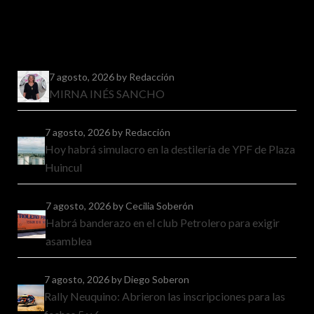
7 agosto, 2026
by Redacción
MIRNA INÉS SANCHO
7 agosto, 2026
by Redacción
Hoy habrá simulacro en la destilería de YPF de Plaza
Huincul
7 agosto, 2026
by Cecilia Soberón
Habrá banderazo en el club Petrolero para exigir
asamblea
7 agosto, 2026
by Diego Soberon
Rally Neuquino: Abrieron las inscripciones para las