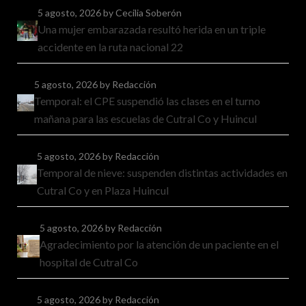
5 agosto, 2026
by Cecilia Soberón
Una mujer embarazada resultó herida en un triple
accidente en la ruta nacional 22
5 agosto, 2026
by Redacción
Temporal: el CPE suspendió las clases en el turno
mañana para las escuelas de Cutral Co y Huincul
5 agosto, 2026
by Redacción
Temporal de nieve: suspenden distintas actividades en
Cutral Co y en Plaza Huincul
5 agosto, 2026
by Redacción
Agradecimiento por la atención de un paciente en el
hospital de Cutral Co
5 agosto, 2026
by Redacción