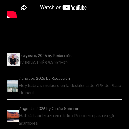
7 agosto, 2026
by Redacción
MIRNA INÉS SANCHO
7 agosto, 2026
by Redacción
Hoy habrá simulacro en la destilería de YPF de Plaza
Huincul
7 agosto, 2026
by Cecilia Soberón
Habrá banderazo en el club Petrolero para exigir
asamblea